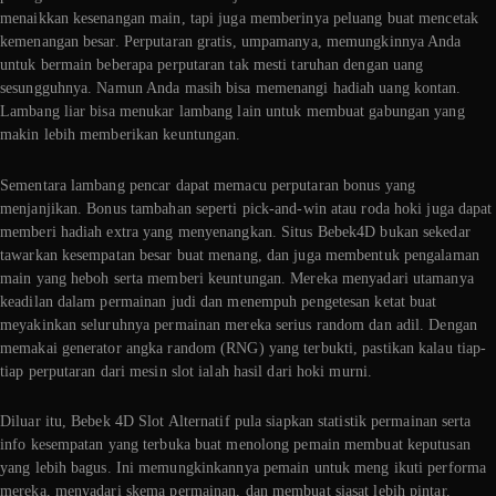
menaikkan kesenangan main, tapi juga memberinya peluang buat mencetak
kemenangan besar. Perputaran gratis, umpamanya, memungkinnya Anda
untuk bermain beberapa perputaran tak mesti taruhan dengan uang
sesungguhnya. Namun Anda masih bisa memenangi hadiah uang kontan.
Lambang liar bisa menukar lambang lain untuk membuat gabungan yang
makin lebih memberikan keuntungan.
Sementara lambang pencar dapat memacu perputaran bonus yang
menjanjikan. Bonus tambahan seperti pick-and-win atau roda hoki juga dapat
memberi hadiah extra yang menyenangkan. Situs Bebek4D bukan sekedar
tawarkan kesempatan besar buat menang, dan juga membentuk pengalaman
main yang heboh serta memberi keuntungan. Mereka menyadari utamanya
keadilan dalam permainan judi dan menempuh pengetesan ketat buat
meyakinkan seluruhnya permainan mereka serius random dan adil. Dengan
memakai generator angka random (RNG) yang terbukti, pastikan kalau tiap-
tiap perputaran dari mesin slot ialah hasil dari hoki murni.
Diluar itu, Bebek 4D Slot Alternatif pula siapkan statistik permainan serta
info kesempatan yang terbuka buat menolong pemain membuat keputusan
yang lebih bagus. Ini memungkinkannya pemain untuk meng ikuti performa
mereka, menyadari skema permainan, dan membuat siasat lebih pintar.