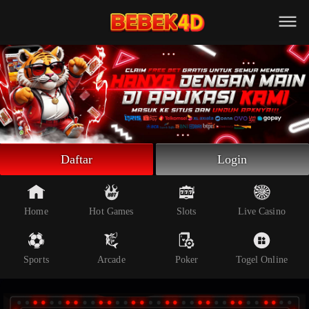
Beranda
Slot Online
Live Casino
Sportsbook
Arcade
Togel Online
Daftar
Login
Poker
Whatsapp
Home
Hot Games
Slots
Live Casino
Telegram
Sports
Arcade
Poker
Togel Online
Livechat