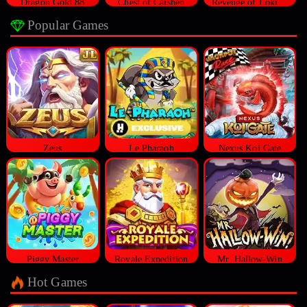
Dragon Gold 88
Chest of Caishen
Revenge of Loki Megaways™
Popular Games
Zeus
Le Pharaoh
Nexus Koi Gate
Piggy Master
Royale Expedition
Mr. Hallow-Win
Hot Games