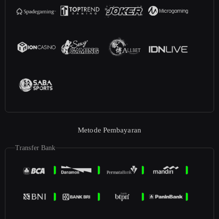
Metode Pembayaran
Transfer Bank