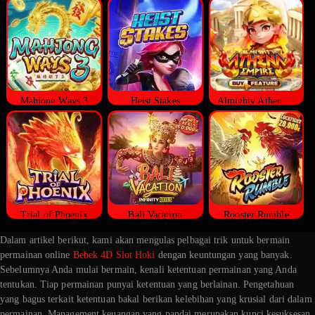
Mahjong Ways 3
Heist Stakes
Almighty Athena Empire
Trial of Phoenix
Bali Vacation
Rooster Rumble
Dalam artikel berikut, kami akan mengulas pelbagai trik untuk bermain
permainan online
Bebek 4D Slot Hoki
dengan keuntungan yang banyak.
Sebelumnya Anda mulai bermain, kenali ketentuan permainan yang Anda
tentukan. Tiap permainan punyai ketentuan yang berlainan. Pengetahuan
yang bagus terkait ketentuan bakal berikan kelebihan yang krusial dari dalam
permainan. Management keuangan yang pandai merupakan kunci kesuksesan.