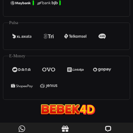
Pulsa
E-Money
©2025
Bebek4D
. All rights reserved | 18+