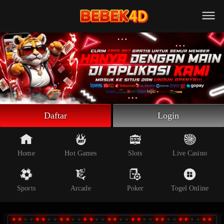
Beranda
Slot Online
Live Casino
Sportsbook
Arcade
Togel Online
Daftar
Login
Poker
Whatsapp
Home
Hot Games
Slots
Live Casino
Telegram
Sports
Arcade
Poker
Togel Online
Livechat