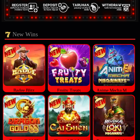
New Wins
Badge Blitz
Fruity Treats
Anime Mecha Megaways