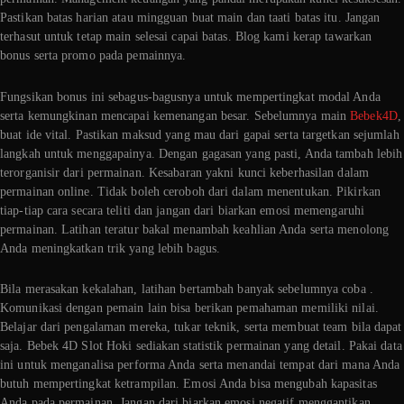
Pastikan batas harian atau mingguan buat main dan taati batas itu. Jangan
terhasut untuk tetap main selesai capai batas. Blog kami kerap tawarkan
bonus serta promo pada pemainnya.
Fungsikan bonus ini sebagus-bagusnya untuk mempertingkat modal Anda
serta kemungkinan mencapai kemenangan besar. Sebelumnya main
Bebek4D
,
buat ide vital. Pastikan maksud yang mau dari gapai serta targetkan sejumlah
langkah untuk menggapainya. Dengan gagasan yang pasti, Anda tambah lebih
terorganisir dari permainan. Kesabaran yakni kunci keberhasilan dalam
permainan online. Tidak boleh ceroboh dari dalam menentukan. Pikirkan
tiap-tiap cara secara teliti dan jangan dari biarkan emosi memengaruhi
permainan. Latihan teratur bakal menambah keahlian Anda serta menolong
Anda meningkatkan trik yang lebih bagus.
Bila merasakan kekalahan, latihan bertambah banyak sebelumnya coba .
Komunikasi dengan pemain lain bisa berikan pemahaman memiliki nilai.
Belajar dari pengalaman mereka, tukar teknik, serta membuat team bila dapat
saja. Bebek 4D Slot Hoki sediakan statistik permainan yang detail. Pakai data
ini untuk menganalisa performa Anda serta menandai tempat dari mana Anda
butuh mempertingkat ketrampilan. Emosi Anda bisa mengubah kapasitas
Anda pada permainan. Jangan dari biarkan emosi negatif menggantikan.