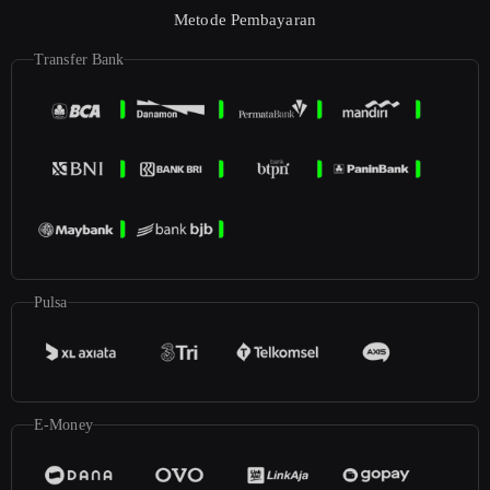
Metode Pembayaran
Transfer Bank
Pulsa
E-Money