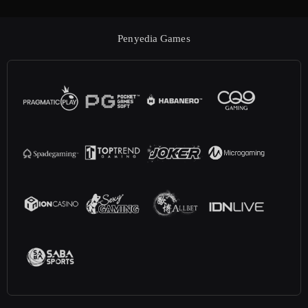
Penyedia Games